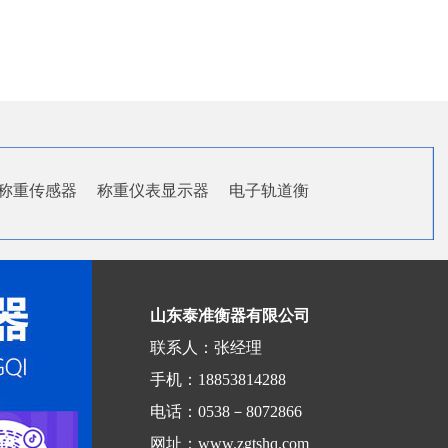
称重传感器
称重仪表显示器
电子轨道衡
山东泰准衡器有限公司
联系人：张经理
手机：18853814288
电话：0538－8072866
网址：www.zgtshq.com