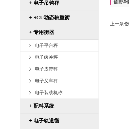
信息详
+ 电子吊钩秤
+ SCU动态轴重衡
上一条:
+ 专用衡器
电子平台秤
电子缓冲秤
电子皮带秤
电子叉车秤
电子装载机称
+ 配料系统
+ 电子轨道衡