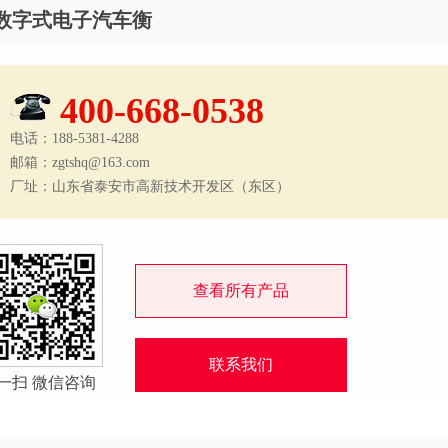
数字式电子汽车衡
400-668-0538
电话：188-5381-4288
邮箱：zgtshq@163.com
厂址：山东省泰安市高新技术开发区（东区）
查看所有产品
联系我们
一扫 微信咨询