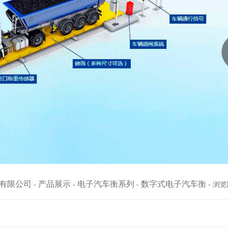
有限公司
产品展示
电子汽车衡系列
数字式电子汽车衡
-
-
-
- 浏