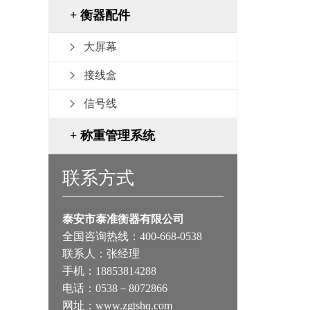
+ 衡器配件
大屏幕
接线盒
信号线
+ 称重管理系统
联系方式
泰安市泰准衡器有限公司
全国咨询热线：400-668-0538
联系人：张经理
手机：18853814288
电话：0538－8072866
网址：www.zgtshq.com