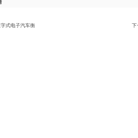
情
数字式电子汽车衡
下