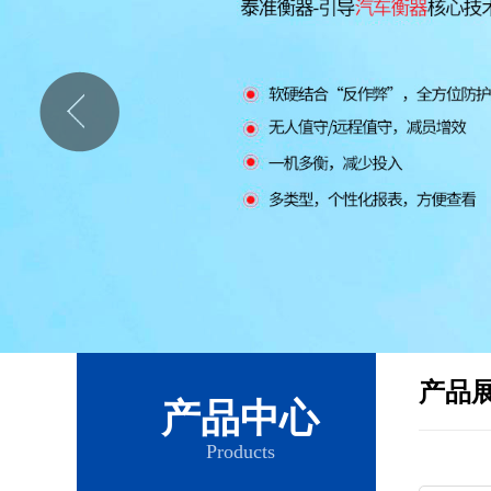
产品
产品中心
Products