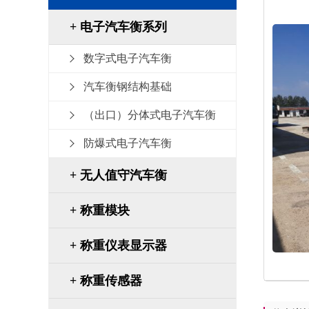
+ 电子汽车衡系列
数字式电子汽车衡
汽车衡钢结构基础
（出口）分体式电子汽车衡
防爆式电子汽车衡
+ 无人值守汽车衡
+ 称重模块
+ 称重仪表显示器
+ 称重传感器